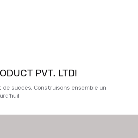
RODUCT PVT. LTD!
t de succès. Construisons ensemble un
rd'hui!