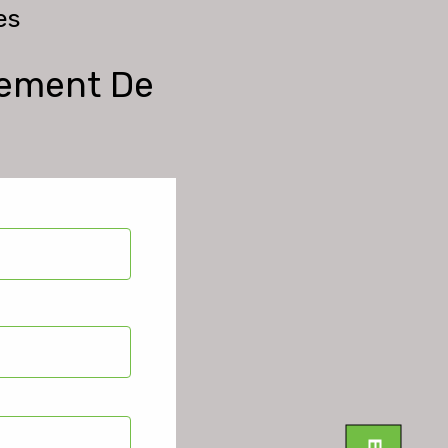
es
gement De