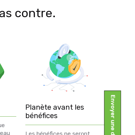
as contre.
Envoyer une demande
Planète avant les
bénéfices
ue
veau
Les bénéfices ne seront