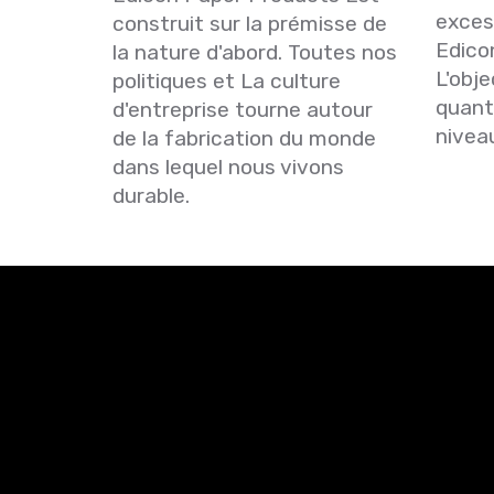
exces
construit sur la prémisse de
Edico
la nature d'abord. Toutes nos
L'obje
politiques et La culture
quant
d'entreprise tourne autour
nivea
de la fabrication du monde
dans lequel nous vivons
durable.