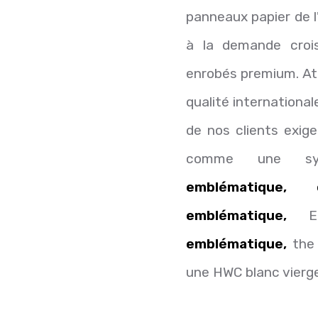
panneaux papier de l
à la demande croi
enrobés premium. Att
qualité internationa
de nos clients exig
comme une sym
emblématique,
emblématique,
Et
emblématique,
the 
une HWC blanc vierge