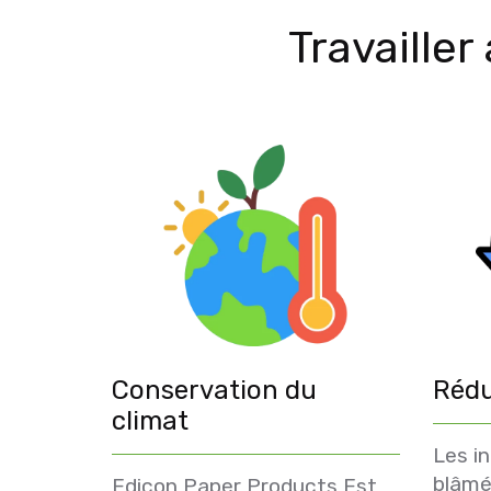
Travaille
Conservation du
Rédu
climat
Les i
blâmé
Edicon Paper Products Est